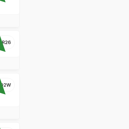
...R26
..Q2W