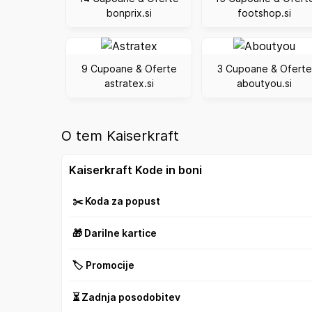
bonprix.si
footshop.si
9 Cupoane & Oferte
3 Cupoane & Oferte
astratex.si
aboutyou.si
O tem Kaiserkraft
Kaiserkraft Kode in boni
✂️ Koda za popust
🎁 Darilne kartice
🏷️ Promocije
⏳ Zadnja posodobitev