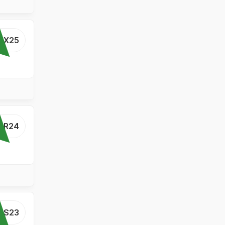
...X25
...R24
...S23