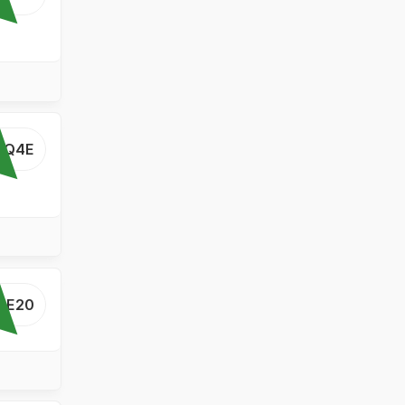
..Q4E
...E20