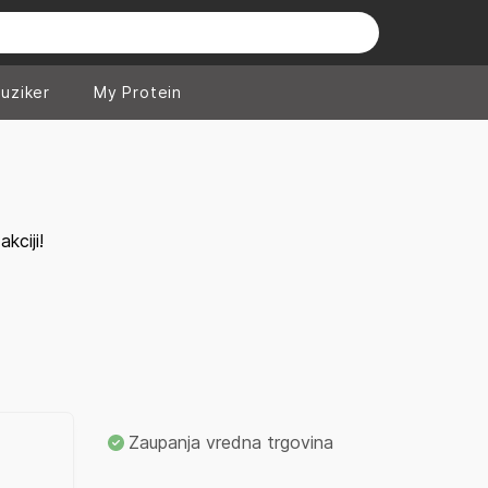
uziker
My Protein
kciji!
Zaupanja vredna trgovina