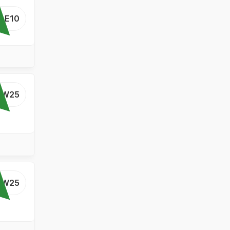
...E10
..W25
..W25