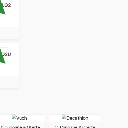
...LQ2
..Q2U
10 Cupoane & Oferte
11 Cupoane & Oferte