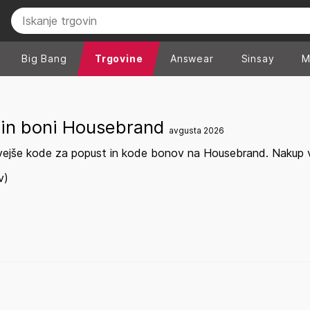
Big Bang
Trgovine
Answear
Sinsay
M
 in boni Housebrand
avgusta 2026
vejše kode za popust in kode bonov na Housebrand. Nakup v 
v)