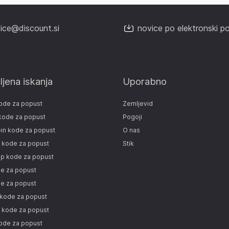
fice@discount.si
novice po elektronski po
bljena iskanja
Uporabno
ode za popust
Zemljevid
kode za popust
Pogoji
in kode za popust
O nas
 kode za popust
Stik
op kode za popust
e za popust
e za popust
 kode za popust
 kode za popust
ode za popust