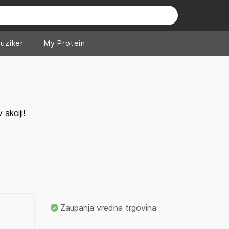
uziker
My Protein
akciji!
Zaupanja vredna trgovina