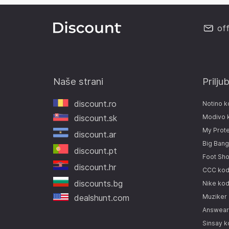
of
Naše strani
Prilju
discount.ro
Notino k
discount.sk
Modivo 
My Prote
discount.ar
Big Bang
discount.pt
Foot Sh
discount.hr
CCC kod
discounts.bg
Nike kod
dealshunt.com
Muziker
Answear
Sinsay k