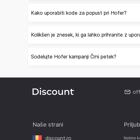
Kako uporabiti kode za popust pri Hofer?
Kolikšen je znesek, ki ga lahko prihranite z up
Sodelujte Hofer kampanji Črni petek?
of
Naše strani
Prilju
discount.ro
Notino k