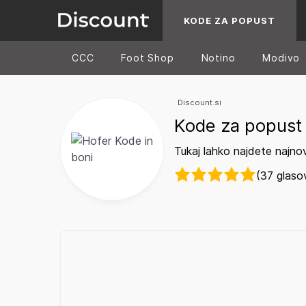
KODE ZA POPUST
CCC
Foot Shop
Notino
Modivo
Discount.si
Kode za popust 
Tukaj lahko najdete najno
(37 glaso