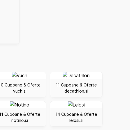
10 Cupoane & Oferte
11 Cupoane & Oferte
vuch.si
decathlon.si
11 Cupoane & Oferte
14 Cupoane & Oferte
notino.si
lelosi.si