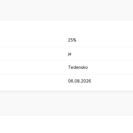
25%
ja
Tedensko
06.08.2026