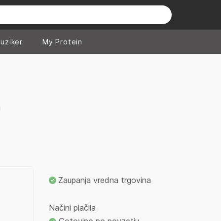
uziker
My Protein
!
Zaupanja vredna trgovina
Načini plačila