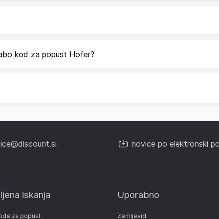
orabo kod za popust Hofer?
fice@discount.si
novice po elektronski po
bljena iskanja
Uporabno
ode za popust
Zemljevid