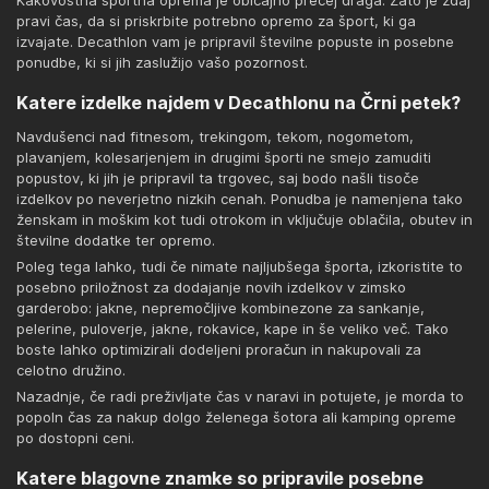
Kakovostna športna oprema je običajno precej draga. Zato je zdaj
pravi čas, da si priskrbite potrebno opremo za šport, ki ga
izvajate. Decathlon vam je pripravil številne popuste in posebne
ponudbe, ki si jih zaslužijo vašo pozornost.
Katere izdelke najdem v Decathlonu na Črni petek?
Navdušenci nad fitnesom, trekingom, tekom, nogometom,
plavanjem, kolesarjenjem in drugimi športi ne smejo zamuditi
popustov, ki jih je pripravil ta trgovec, saj bodo našli tisoče
izdelkov po neverjetno nizkih cenah. Ponudba je namenjena tako
ženskam in moškim kot tudi otrokom in vključuje oblačila, obutev in
številne dodatke ter opremo.
Poleg tega lahko, tudi če nimate najljubšega športa, izkoristite to
posebno priložnost za dodajanje novih izdelkov v zimsko
garderobo: jakne, nepremočljive kombinezone za sankanje,
pelerine, puloverje, jakne, rokavice, kape in še veliko več. Tako
boste lahko optimizirali dodeljeni proračun in nakupovali za
celotno družino.
Nazadnje, če radi preživljate čas v naravi in potujete, je morda to
popoln čas za nakup dolgo želenega šotora ali kamping opreme
po dostopni ceni.
Katere blagovne znamke so pripravile posebne