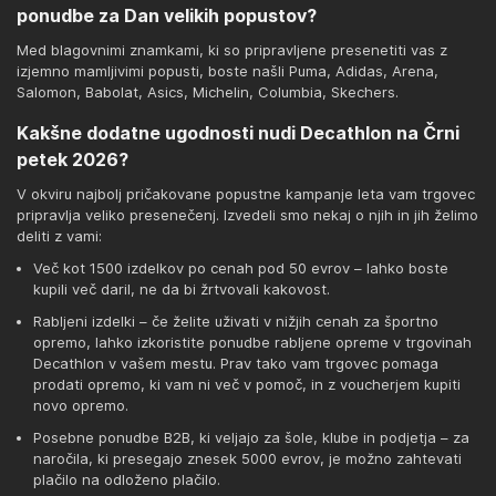
ponudbe za Dan velikih popustov?
Med blagovnimi znamkami, ki so pripravljene presenetiti vas z
izjemno mamljivimi popusti, boste našli Puma, Adidas, Arena,
Salomon, Babolat, Asics, Michelin, Columbia, Skechers.
Kakšne dodatne ugodnosti nudi Decathlon na Črni
petek 2026?
V okviru najbolj pričakovane popustne kampanje leta vam trgovec
pripravlja veliko presenečenj. Izvedeli smo nekaj o njih in jih želimo
deliti z vami:
Več kot 1500 izdelkov po cenah pod 50 evrov – lahko boste
kupili več daril, ne da bi žrtvovali kakovost.
Rabljeni izdelki – če želite uživati v nižjih cenah za športno
opremo, lahko izkoristite ponudbe rabljene opreme v trgovinah
Decathlon v vašem mestu. Prav tako vam trgovec pomaga
prodati opremo, ki vam ni več v pomoč, in z voucherjem kupiti
novo opremo.
Posebne ponudbe B2B, ki veljajo za šole, klube in podjetja – za
naročila, ki presegajo znesek 5000 evrov, je možno zahtevati
plačilo na odloženo plačilo.