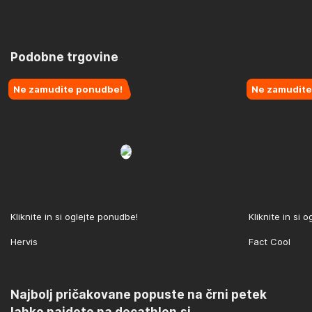
Podobne trgovine
Ne zamudite ponudbe!
Ne zamudite
Kliknite in si oglejte ponudbe!
Kliknite in si 
Hervis
Fact Cool
Najbolj pričakovane popuste na črni petek
lahko najdete na decathlon.si