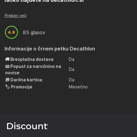
Preberi več
85 glasov
4.6
4.6
Informacije o črnem petku Decathlon
🚚 Brezplačna dostava
Da
📧 Popust za naročnino na
Da
novice
🎁 Darilna kartica
Da
🏷️ Promocije
Mesečno