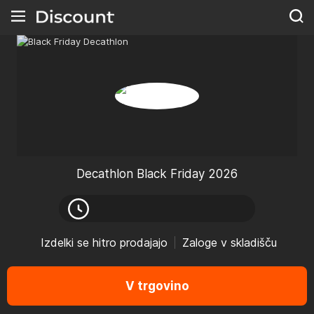
Decathlon Black Friday 2026
Izdelki se hitro prodajajo
Zaloge v skladišču
Športni moški
Sezonska športna oprema je
V trgovino
oddaljena le en klik. Izkoristite
ugodnosti črnega petka in